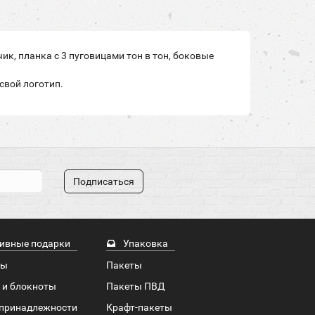
к, планка с 3 пуговицами тон в тон, боковые
свой логотип.
Подписаться
ивные подарки
Упаковка
ры
Пакеты
 и блокноты
Пакеты ПВД
принадлежности
Крафт-пакеты