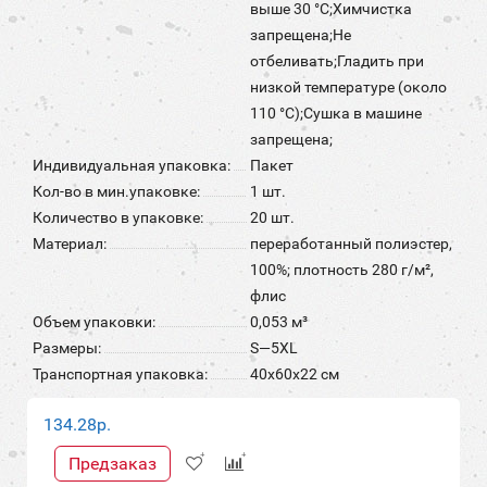
выше 30 °C;Химчистка
запрещена;Не
отбеливать;Гладить при
низкой температуре (около
110 °С);Сушка в машине
запрещена;
Индивидуальная упаковка:
Пакет
Кол-во в мин.упаковке:
1 шт.
Количество в упаковке:
20 шт.
Материал:
переработанный полиэстер,
100%; плотность 280 г/м²,
флис
Объем упаковки:
0,053 м³
Размеры:
S—5XL
Транспортная упаковка:
40x60x22 см
134.28р.
Предзаказ