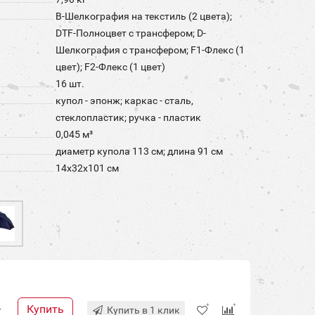
B-Шелкография на текстиль (2 цвета);
DTF-Полноцвет с трансфером; D-
Шелкография с трансфером; F1-Флекс (1
цвет); F2-Флекс (1 цвет)
16 шт.
купол - эпонж; каркас - сталь,
стеклопластик; ручка - пластик
0,045 м³
диаметр купола 113 см; длина 91 см
14x32x101 см
Купить
+
Купить в 1 клик