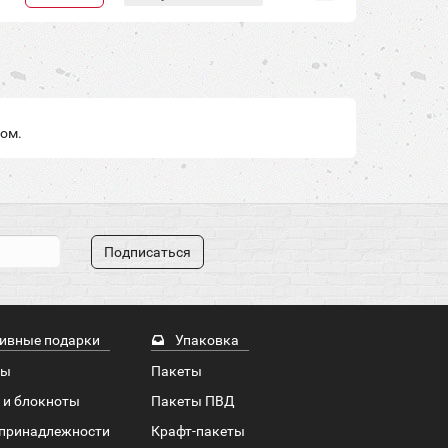
лом.
Подписаться
ивные подарки
Упаковка
ры
Пакеты
 и блокноты
Пакеты ПВД
принадлежности
Крафт-пакеты