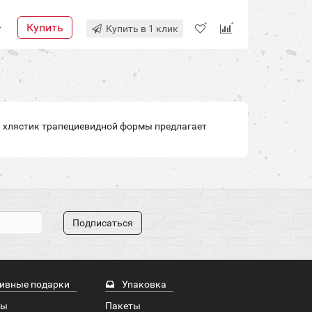
Купить
+
Купить в 1 клик
ий хлястик трапециевидной формы предлагает
Подписаться
ивные подарки
Упаковка
ры
Пакеты