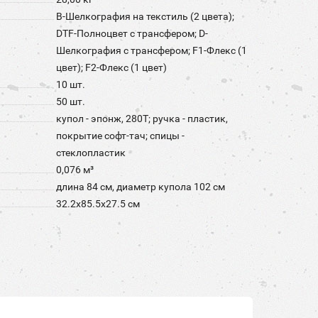
B-Шелкография на текстиль (2 цвета);
DTF-Полноцвет с трансфером; D-
Шелкография с трансфером; F1-Флекс (1
цвет); F2-Флекс (1 цвет)
10 шт.
50 шт.
купол - эпонж, 280T; ручка - пластик,
покрытие софт-тач; спицы -
стеклопластик
0,076 м³
длина 84 см, диаметр купола 102 см
32.2x85.5x27.5 см