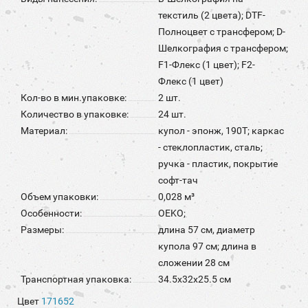
текстиль (2 цвета); DTF-
Полноцвет с трансфером; D-
Шелкография с трансфером;
F1-Флекс (1 цвет); F2-
Флекс (1 цвет)
Кол-во в мин.упаковке:
2 шт.
Количество в упаковке:
24 шт.
Материал:
купол - эпонж, 190Т; каркас
- стеклопластик, сталь;
ручка - пластик, покрытие
софт-тач
Объем упаковки:
0,028 м³
Особенности:
OEKO;
Размеры:
длина 57 см, диаметр
купола 97 см; длина в
сложении 28 см
Транспортная упаковка:
34.5x32x25.5 см
Цвет
171652