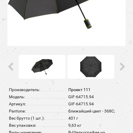
Производитель:
Проект 111
Модель:
GIF-64715.94
Артикул:
GIF-64715.94
Pantone:
ближайший цвет - 368C;
Вес брутто (1 шт.):
401 г
Вес упаковки:
9,63 кг
Виды нанесения:
B-Шелкография на