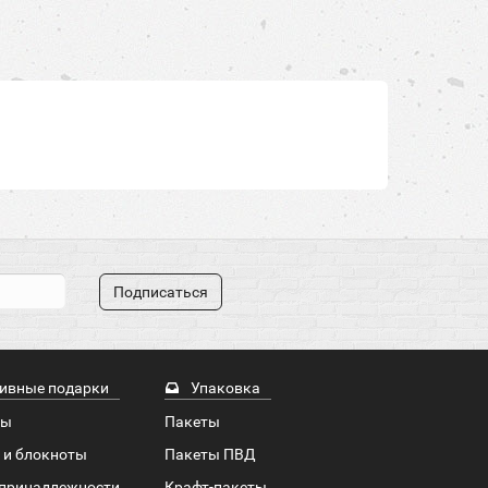
Подписаться
ивные подарки
Упаковка
ры
Пакеты
 и блокноты
Пакеты ПВД
принадлежности
Крафт-пакеты