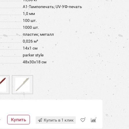
A1-Тампопечать; UV-УФ-печать
1,0 мм
100 шт.
1000 шт.
пластик; металл
0,026 м³
14х1 см
parker style
48x30x18 см
Купить
+
Купить в 1 клик