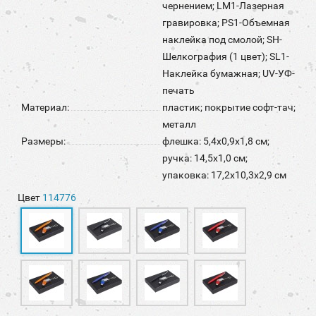
чернением; LM1-Лазерная
гравировка; PS1-Объемная
наклейка под смолой; SH-
Шелкография (1 цвет); SL1-
Наклейка бумажная; UV-УФ-
печать
Материал:
пластик; покрытие софт-тач;
металл
Размеры:
флешка: 5,4х0,9х1,8 см;
ручка: 14,5х1,0 см;
упаковка: 17,2х10,3х2,9 см
Цвет
114776