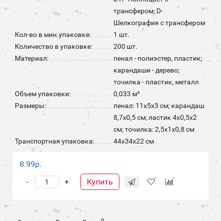
трансфером; D-
Шелкография с трансфером
Кол-во в мин.упаковке:
1 шт.
Количество в упаковке:
200 шт.
Материал:
пенал - полиэстер, пластик;
карандаши - дерево;
точилка - пластик, металл
Объем упаковки:
0,033 м³
Размеры:
пенал: 11х5х3 см; карандаш
8,7х0,5 см; ластик 4х0,5х2
см; точилка: 2,5х1х0,8 см
Транспортная упаковка:
44x34x22 см
8.99р.
Купить
-
+
0