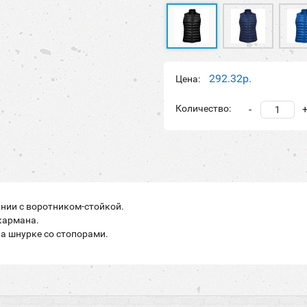
292.32р.
Цена:
Количество:
-
нии с воротником-стойкой.
кармана.
а шнурке со стопорами.