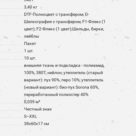
3,40 кг
DTF-Полноцвет с трансфером; D-
Шелкография с трансфером; F1-Флекс (1
цвет); F2-Флекс (1 цвет);Шильды, бирки,
лейблы
Пакет
1 шт.
10 шт.
внешняя ткань и подкладка - полиамид,
100%, 380Т, нейлон; утеплитель (старый
вариант): пух 90%, перо 10%; утеплитель
(новый вариант): био-пух Sorona 60%,
переработанный полиэстер 40%
0,039 м³
Честный знак
S–XXL
38x60x17 см