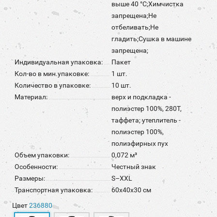
выше 40 °C;Химчистка
запрещена;Не
отбеливать;Не
гладить;Сушка в машине
запрещена;
Индивидуальная упаковка:
Пакет
Кол-во в мин.упаковке:
1 шт.
Количество в упаковке:
10 шт.
Материал:
верх и подкладка -
полиэстер 100%, 280Т,
таффета; утеплитель -
полиэстер 100%,
полиэфирных пух
Объем упаковки:
0,072 м³
Особенности:
Честный знак
Размеры:
S–XXL
Транспортная упаковка:
60x40x30 см
Цвет
236880