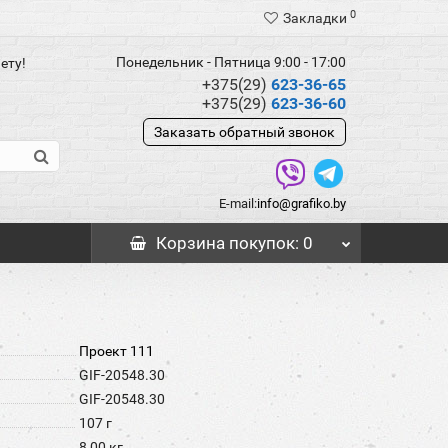
0
Закладки
Понедельник - Пятница 9:00 - 17:00
ету!
+375(29)
623-36-65
+375(29)
623-36-60
Заказать обратный звонок
E-mail:
info@grafiko.by
Корзина
покупок
: 0
Проект 111
GIF-20548.30
GIF-20548.30
107 г
8,00 кг