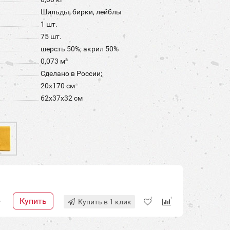
Шильды, бирки, лейблы
1 шт.
75 шт.
шерсть 50%; акрил 50%
0,073 м³
Сделано в России;
20х170 см
62x37x32 см
Купить
+
Купить в 1 клик