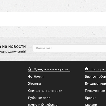
 на новости
спецпредложений!
Одежда и аксессуары
Корпорат
Футболки
Бизнес набо
Жилеты
Ежедневники
Свитшоты, толстовки
Письменные 
Рубашки поло
Брелки
Кепки и бейсболки
Кружки