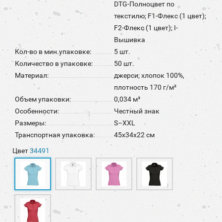
DTG-Полноцвет по
текстилю; F1-Флекс (1 цвет);
F2-Флекс (1 цвет); I-
Вышивка
Кол-во в мин.упаковке:
5 шт.
Количество в упаковке:
50 шт.
Материал:
джерси; хлопок 100%,
плотность 170 г/м²
Объем упаковки:
0,034 м³
Особенности:
Честный знак
Размеры:
S–XXL
Транспортная упаковка:
45x34x22 см
Цвет
34491