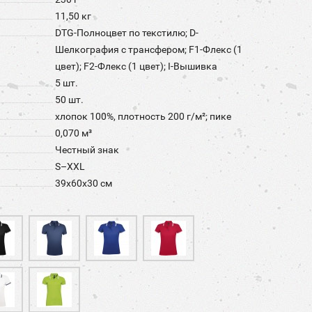
11,50 кг
DTG-Полноцвет по текстилю; D-
Шелкография с трансфером; F1-Флекс (1
цвет); F2-Флекс (1 цвет); I-Вышивка
5 шт.
50 шт.
хлопок 100%, плотность 200 г/м²; пике
0,070 м³
Честный знак
S–XXL
39x60x30 см