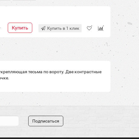
Купить
+
Купить в 1 клик
 укрепляющая тесьма по вороту. Две контрастные
очке.
Подписаться