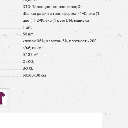
DTG-Полноцвет по текстилю; D-
Шелкография с трансфером; F1-Флекс (1
цвет); F2-Флекс (1 цвет); I-Вышивка
1 шт.
50 шт.
хлопок 95%; эластан 5%, плотность 200
г/м²; пике
0,137 м³
OEKO;
S-XXL
60x60x38 см