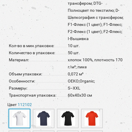
трансфером; DTG-
Полноцвет по текстилю; D-
Шелкография с трансфером;
F1-Флекс (1 цвет); F1-Флекс;
F2-Флекс (1 цвет); F2-Флекс;
I-Вышивка
Кол-во в мин.упаковке:
10 шт.
Количество в упаковке:
50 шт.
Материал:
хлопок 100%, плотность 170
г/м²; пике
Объем упаковки:
0,072 м³
Особенности:
OEKO;Organic;
Размеры:
S–XXL
Транспортная упаковка:
60x40x30 см
Цвет
112102