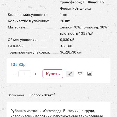
трансфером; F1-Флекс; F2-
Флекс; I-Вышивка
Кол-во в мин.упаковке:
1 шт.
Количество в упаковке:
20 шт.
Материал:
хлопок 70%; полиэстер 30%,
плотность 135 г/м²
Объем упаковки:
0,030 м³
Размеры:
XS–3XL
Транспортная упаковка:
36x28x30 см
135.83р.
Купить
-
+
0
Описание
Вопрос - Ответ
Рубашка из ткани «Оксфорд». Вытачки на груди,
классический воротник, регулируемые закругленные