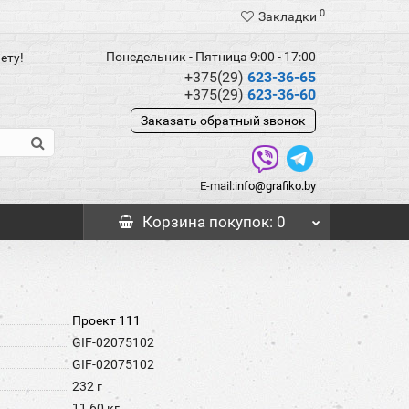
0
Закладки
Понедельник - Пятница 9:00 - 17:00
ету!
+375(29)
623-36-65
+375(29)
623-36-60
Заказать обратный звонок
E-mail:
info@grafiko.by
Корзина
покупок
: 0
Проект 111
GIF-02075102
GIF-02075102
232 г
11,60 кг