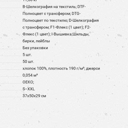
B-Шелкография на текстиль; DTF-
Полноцвет с трансфером; DTG-
Полноцвет по текстилю; D-Шелкография
с трансфером; F1-Флекс (1 цвет); F2-
Флекс (1 цвет); I-Вышивка;Шильды,
бирки, лейблы
Без упаковки
5 шт.
50 шт.
хлопок 100%, плотность 190 г/м²; джерси
0,054 м³
OEKO;
S–XXL
37x50x29 см