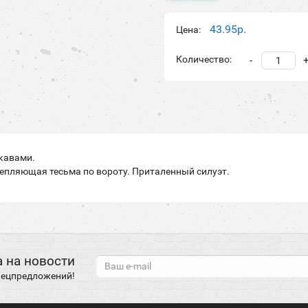
43.95р.
Цена:
Количество:
-
укавами.
репляющая тесьма по вороту. Приталенный силуэт.
 на новости
спецпредложений!