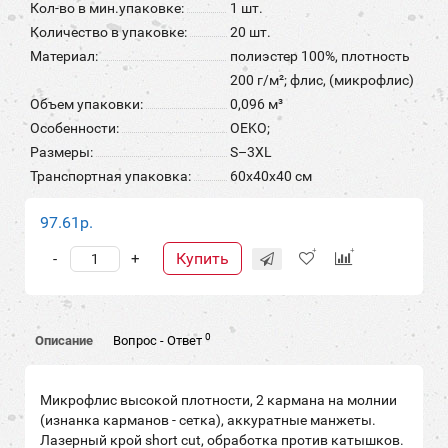
Кол-во в мин.упаковке:
1 шт.
Количество в упаковке:
20 шт.
Материал:
полиэстер 100%, плотность
200 г/м²; флис, (микрофлис)
Объем упаковки:
0,096 м³
Особенности:
OEKO;
Размеры:
S–3XL
Транспортная упаковка:
60x40x40 см
97.61р.
Купить
-
+
0
Описание
Вопрос - Ответ
Микрофлис высокой плотности, 2 кармана на молнии
(изнанка карманов - сетка), аккуратные манжеты.
Лазерный крой short cut, обработка против катышков.