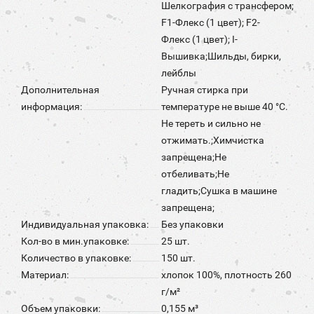
Шелкография с трансфером;
F1-Флекс (1 цвет); F2-
Флекс (1 цвет); I-
Вышивка;Шильды, бирки,
лейблы
Дополнительная
Ручная стирка при
информация:
температуре не выше 40 °C.
Не тереть и сильно не
отжимать.;Химчистка
запрещена;Не
отбеливать;Не
гладить;Сушка в машине
запрещена;
Индивидуальная упаковка:
Без упаковки
Кол-во в мин.упаковке:
25 шт.
Количество в упаковке:
150 шт.
Материал:
хлопок 100%, плотность 260
г/м²
Объем упаковки:
0,155 м³