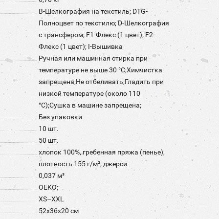
B-Шелкография на текстиль; DTG-
Полноцвет по текстилю; D-Шелкография
с трансфером; F1-Флекс (1 цвет); F2-
Флекс (1 цвет); I-Вышивка
Ручная или машинная стирка при
температуре не выше 30 °C;Химчистка
запрещена;Не отбеливать;Гладить при
низкой температуре (около 110
°С);Сушка в машине запрещена;
Без упаковки
10 шт.
50 шт.
хлопок 100%, гребенная пряжа (пенье),
плотность 155 г/м²; джерси
0,037 м³
OEKO;
XS–XXL
52x36x20 см