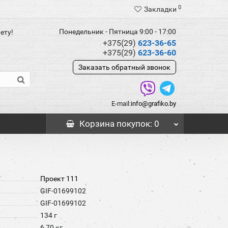
0
Закладки
Понедельник - Пятница 9:00 - 17:00
ету!
+375(29)
623-36-65
+375(29)
623-36-60
Заказать обратный звонок
E-mail:
info@grafiko.by
Корзина
покупок
: 0
Проект 111
GIF-01699102
GIF-01699102
134 г
6,70 кг