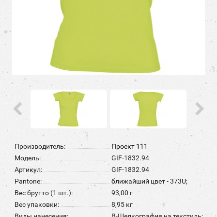
Производитель:
Проект 111
Модель:
GIF-1832.94
Артикул:
GIF-1832.94
Pantone:
ближайший цвет - 373U;
Вес брутто (1 шт.):
93,00 г
Вес упаковки:
8,95 кг
Виды нанесения:
B-Шелкография на текстиль;