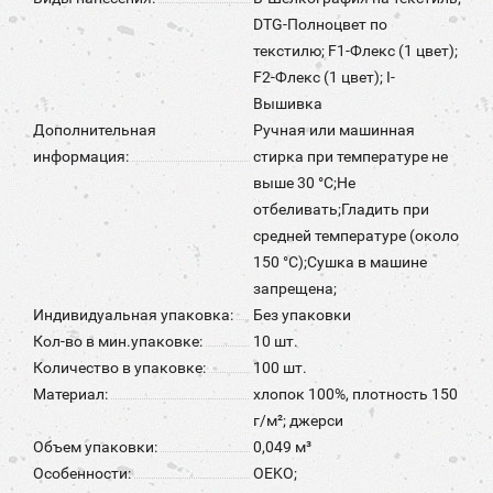
DTG-Полноцвет по
текстилю; F1-Флекс (1 цвет);
F2-Флекс (1 цвет); I-
Вышивка
Дополнительная
Ручная или машинная
информация:
стирка при температуре не
выше 30 °C;Не
отбеливать;Гладить при
средней температуре (около
150 °С);Сушка в машине
запрещена;
Индивидуальная упаковка:
Без упаковки
Кол-во в мин.упаковке:
10 шт.
Количество в упаковке:
100 шт.
Материал:
хлопок 100%, плотность 150
г/м²; джерси
Объем упаковки:
0,049 м³
Особенности:
OEKO;