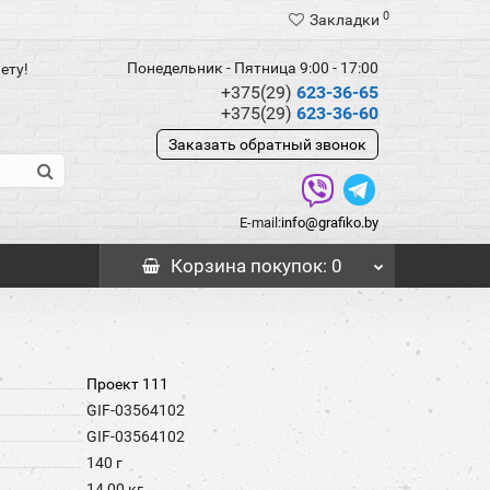
0
Закладки
Понедельник - Пятница 9:00 - 17:00
ету!
+375(29)
623-36-65
+375(29)
623-36-60
Заказать обратный звонок
E-mail:
info@grafiko.by
Корзина
покупок
: 0
Проект 111
GIF-03564102
GIF-03564102
140 г
14,00 кг