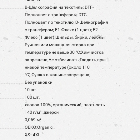
B-Шелкография на текстиль; DTF-
Полноцвет с трансфером; DTG-
Полноцвет по текстилю; D-Шелкография
с трансфером; F1-Флекс (1 цвет); F2-
Флекс (1 цвет);Шильды, бирки, лейблы
Ручная или машинная стирка при
температуре не выше 30 °C;Химчистка
запрещена;Не отбеливать;Гладить при
низкой температуре (около 110
°С);Сушка в машине запрещена;
Без упаковки
10 шт.
100 шт.
хлопок 100%, органический; плотность
140 г/м²; джерси
0,069 м³
OEKO;Organic;
XS–4XL