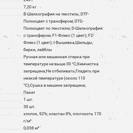
7,20 кг
B-Шелкография на текстиль; DTF-
Полноцвет с трансфером; DTG-
Полноцвет по текстилю; D-Шелкография
с трансфером; F1-Флекс (1 цвет); F2-
Флекс (1 цвет); I-Вышивка;Шильды,
бирки, лейблы
Ручная или машинная стирка при
температуре не выше 30 °C;Химчистка
запрещена;Не отбеливать;Гладить при
низкой температуре (около 110
°С);Сушка в машине запрещена;
Пакет
1 шт.
30 шт.
хлопок, 92%; эластан 8%, плотность 170
г/м²
0,038 м³