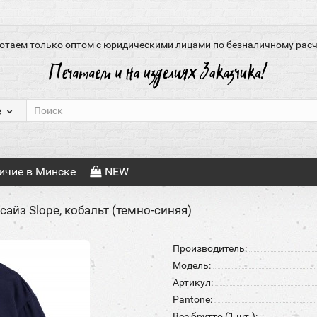
отаем только оптом с юридическими лицами по безналичному расч
е
ичие в Минске
NEW
айз Slope, кобальт (темно-синяя)
Производитель:
Модель:
Артикул:
Pantone:
Вес брутто (1 шт.):