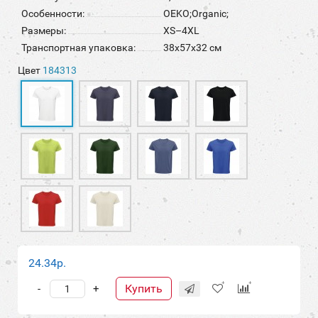
Особенности:
OEKO;Organic;
Размеры:
XS–4XL
Транспортная упаковка:
38x57x32 см
Цвет
184313
24.34р.
Купить
-
+