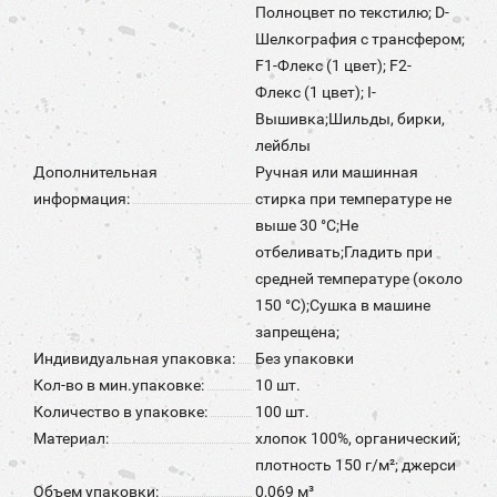
Полноцвет по текстилю; D-
Шелкография с трансфером;
F1-Флекс (1 цвет); F2-
Флекс (1 цвет); I-
Вышивка;Шильды, бирки,
лейблы
Дополнительная
Ручная или машинная
информация:
стирка при температуре не
выше 30 °C;Не
отбеливать;Гладить при
средней температуре (около
150 °С);Сушка в машине
запрещена;
Индивидуальная упаковка:
Без упаковки
Кол-во в мин.упаковке:
10 шт.
Количество в упаковке:
100 шт.
Материал:
хлопок 100%, органический;
плотность 150 г/м²; джерси
Объем упаковки:
0,069 м³