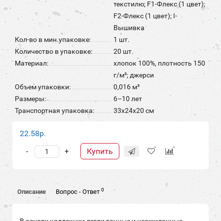
текстилю; F1-Флекс (1 цвет);
F2-Флекс (1 цвет); I-
Вышивка
Кол-во в мин.упаковке:
1 шт.
Количество в упаковке:
20 шт.
Материал:
хлопок 100%, плотность 150
г/м²; джерси
Объем упаковки:
0,016 м³
Размеры:
6–10 лет
Транспортная упаковка:
33x24x20 см
22.58р.
Купить
-
+
0
Описание
Вопрос - Ответ