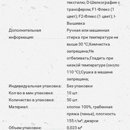
текстилю; D-Шелкография с
трансфером; F1-Флекс (1
цвет); F2-Флекс (1 цвет); I-
Вышивка
Дополнительная
Ручная или машинная
информация:
стирка при температуре не
выше 30 °C;Химчистка
запрещена;Не
отбеливать;Гладить при
низкой температуре (около
110 °С);Сушка в машине
запрещена;
Индивидуальная упаковка:
Без упаковки
Кол-во в мин.упаковке:
10 шт.
Количество в упаковке:
50 шт.
Материал:
хлопок 100%, гребенная
пряжа (пенье), плотность
155 г/м²; джерси
Объем упаковки:
0,023 м³