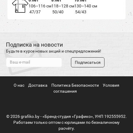
6 лет
8 лет
10 лет
106–116 см
118–128 см
130–140 см
47/37
50/40
54/43
Подписка на новости
Будьте в курсе новых акций и спецпредложений!
Подписаться
О нас
Доставка
Политика Безопасности
Условия
соглашения
© 2026 grafiko.by - «Бренд-студия «Графико», УНП 192555952.
Работаем только оптом с юрлицами по безналичному
расчёту.