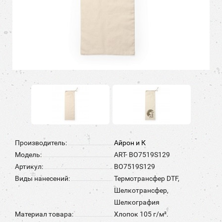
Производитель:
Айрон и К
Модель:
ART- BO7519S129
Артикул:
BO7519S129
Виды нанесений:
Термотрансфер DTF,
Шелкотрансфер,
Шелкография
Материал товара:
Хлопок 105 г/м².