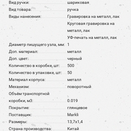
Вид ручки:
шариковая
Вид товара:
ручка
Виды нанесения:
Гравировка на металл, лак
Круговая гравировка на
металл, лак
УФ-печать на металл, лак
Диаметр пишущего узла, мм:
1
Доп. материал:
металл
Доп. цвет:
черный
Количество в коробке, шт:
500
Количество в упаковке, шт:
50
Материал корпуса:
металл
Механизм:
поворотный
Объём транспортной
коробки, м3:
0.019
Покрытие:
глянцевое
Поставщик:
Markli
Размеры:
13,7x1,4
Страна производства:
Китай