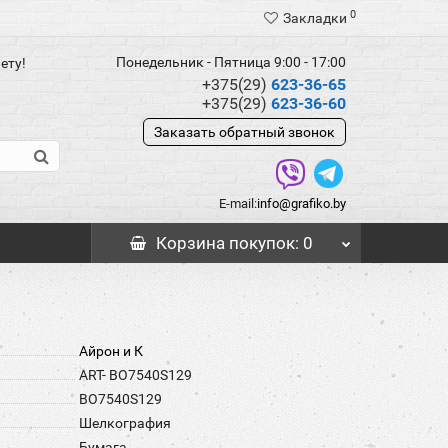
0
Закладки
Понедельник - Пятница 9:00 - 17:00
ету!
+375(29)
623-36-65
+375(29)
623-36-60
Заказать обратный звонок
E-mail:
info@grafiko.by
Корзина
покупок
: 0
Айрон и К
ART- BO7540S129
BO7540S129
Шелкография
Бумага