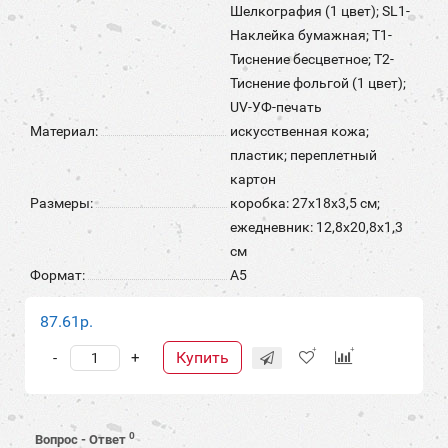
Шелкография (1 цвет); SL1-
Наклейка бумажная; T1-
Тиснение бесцветное; T2-
Тиснение фольгой (1 цвет);
UV-УФ-печать
Материал:
искусственная кожа;
пластик; переплетный
картон
Размеры:
коробка: 27х18х3,5 см;
ежедневник: 12,8х20,8х1,3
см
Формат:
А5
87.61р.
Купить
-
+
0
Вопрос - Ответ