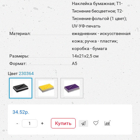
Наклейка бумажная; T1-
Тиснение бесцветное; T2-
Тиснение фольгой (1 цвет);
UV-УФ-печать
Материал:
ежедневник - искусственная
кожа; ручка - пластик;
коробка - бумага
Размеры:
14х21х2,5 см
Формат:
А5
Цвет
230364
34.52р.
Купить
-
+