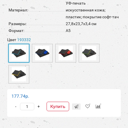
УФ-печать
Материал:
искусственная кожа;
пластик; покрытие софт-тач
Размеры:
27,8х23,7х3,4 см
Формат:
А5
Цвет
193332
177.74р.
Купить
-
+