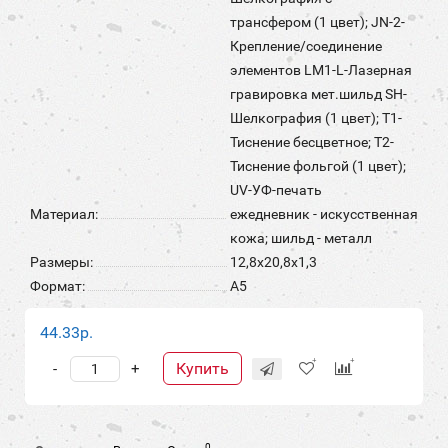
трансфером (1 цвет); JN-2-
Крепление/соединение
элементов LM1-L-Лазерная
гравировка мет.шильд SH-
Шелкография (1 цвет); T1-
Тиснение бесцветное; T2-
Тиснение фольгой (1 цвет);
UV-УФ-печать
Материал:
ежедневник - искусственная
кожа; шильд - металл
Размеры:
12,8х20,8х1,3
Формат:
А5
44.33р.
Купить
-
+
0