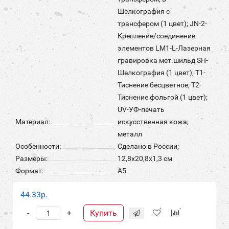
Шелкография с
трансфером (1 цвет); JN-2-
Крепление/соединение
элементов LM1-L-Лазерная
гравировка мет.шильд SH-
Шелкография (1 цвет); T1-
Тиснение бесцветное; T2-
Тиснение фольгой (1 цвет);
UV-УФ-печать
Материал:
искусственная кожа;
металл
Особенности:
Сделано в России;
Размеры:
12,8х20,8х1,3 см
Формат:
А5
44.33р.
Купить
-
+