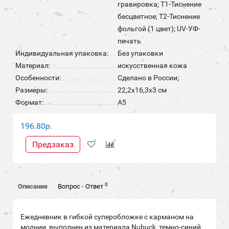
гравировка; T1-Тиснение
бесцветное; T2-Тиснение
фольгой (1 цвет); UV-УФ-
печать
Индивидуальная упаковка:
Без упаковки
Материал:
искусственная кожа
Особенности:
Сделано в России;
Размеры:
22,2х16,3х3 см
Формат:
А5
196.80р.
Предзаказ
0
Описание
Вопрос - Ответ
Ежедневник в гибкой суперобложке c карманом на
молнии, выполнен из материала Nubuck, темно-синий