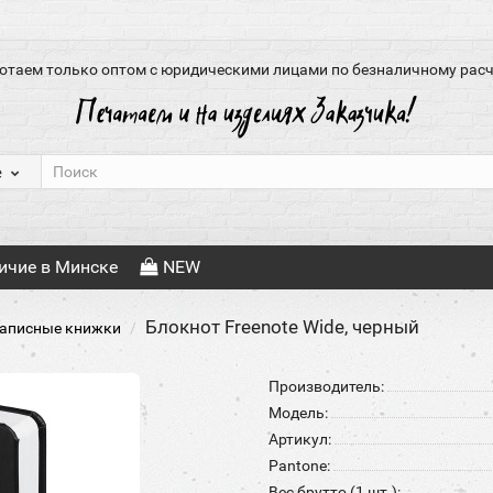
отаем только оптом с юридическими лицами по безналичному расч
е
ичие в Минске
NEW
Блокнот Freenote Wide, черный
записные книжки
Производитель:
Модель:
Артикул:
Pantone:
Вес брутто (1 шт.):