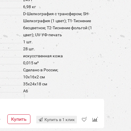
6,98 кг
D-Шелкография с трансфером; SH-
Шелкография (1 цвет); T1-Тиснение
бесцветное; T2-Тиснение фольгой (1
цвет); UV-УФ-печать
1 шт.
28 шт.
искусственная кожа
0,015 м³
Сделано в России;
10х16х2 см
35x24x18 см
А6
Купить
+
Купить в 1 клик