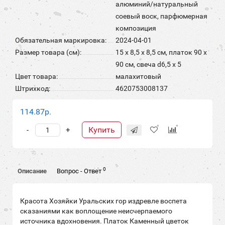
алюминий/натуральный
соевый воск, парфюмерная
композиция
Обязательная маркировка:
2024-04-01
Размер товара (см):
15 х 8,5 х 8,5 см, платок 90 х
90 см, свеча d6,5 х 5
Цвет товара:
малахитовый
Штрихкод:
4620753008137
114.87р.
Купить
-
+
0
Описание
Вопрос - Ответ
Красота Хозяйки Уральских гор издревле воспета
сказаниями как воплощение неисчерпаемого
источника вдохновения. Платок Каменный цветок